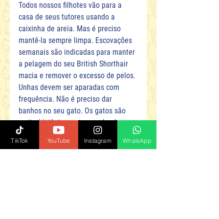
Todos nossos filhotes vão para a 
casa de seus tutores usando a 
caixinha de areia. Mas é preciso 
mantê-la sempre limpa. Escovações 
semanais são indicadas para manter 
a pelagem do seu British Shorthair 
macia e remover o excesso de pelos. 
Unhas devem ser aparadas com 
frequência. Não é preciso dar 
banhos no seu gato. Os gatos são 
muito higiênicos e tomam banhos 
diários por conta própria.
TikTok
YouTube
Instagram
WhatsApp
É preciso ter tempo disponível
O British Shorthair é bastante 
apegado aos seus tutores e gosta de 
estar em movimento. Por mais que 
também aprecie momentos sozinho 
e seja bastante independente, ele 